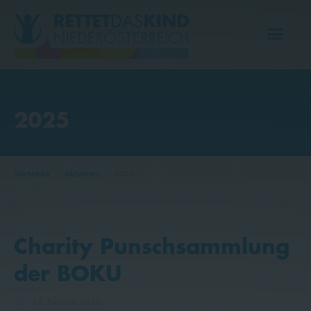
2025
AKTUELLES
ÜBER UNS
Startseite
Aktuelles
2025
BETREUUNGSANGEBOTE
KONTAKT
Charity Punschsammlung
der BOKU
28. Februar 2025