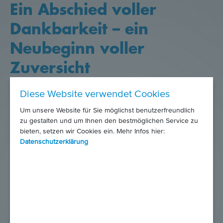
Ein Abschied voller
Dankbarkeit – ein
Neubeginn voller
Zuversicht
1. Oktober 2025
Diese Website verwendet Cookies
Nach 48 Jahren Engagement für Kinder, zuletzt 11
Um unsere Website für Sie möglichst benutzerfreundlich
Jahre als Geschäftsführerin von Rettet das Kind NÖ,
zu gestalten und um Ihnen den bestmöglichen Service zu
bieten, setzen wir Cookies ein. Mehr Infos hier:
übergab Monika Franta am 1. Oktober 2025 im
Datenschutzerklärung
Schloss Judenau die Leitung feierlich an Gerhard
Haller.
Mehr…
Zur Hilfe verdonnert -