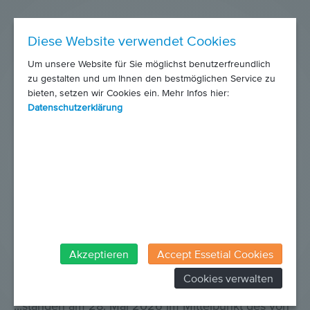
Diese Website verwendet Cookies
Um unsere Website für Sie möglichst benutzerfreundlich
zu gestalten und um Ihnen den bestmöglichen Service zu
bieten, setzen wir Cookies ein. Mehr Infos hier:
Datenschutzerklärung
Akzeptieren
Accept Essetial Cookies
30. Juni 2026
Cookies verwalten
Musik, Kulinarik und soziales Engagement...
...standen am 28. Mai 2026 im Mittelpunkt des von