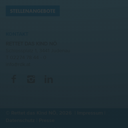
STELLENANGEBOTE
KONTAKT
RETTET DAS KIND NÖ
Schlossplatz 1, 3441 Judenau
T
02274 78 44 - 0
info@rdk.at
©
Rettet das Kind NÖ,
2026
|
Impressum
|
Datenschutz
|
Presse