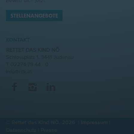
Bewirb dich jetzt:
STELLENANGEBOTE
KONTAKT
RETTET DAS KIND NÖ
Schlossplatz 1, 3441 Judenau
T
02274 78 44 - 0
info@rdk.at
©
Rettet das Kind NÖ,
2026
|
Impressum
|
Datenschutz
|
Presse