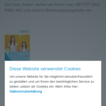
Auf zwei Seiten stellen wir Ihnen kurz RETTET DAS
KIND NÖ und unsere Betreuungsangebote vor.
Diese Website verwendet Cookies
Jahresbericht 2023
Um unsere Website für Sie möglichst benutzerfreundlich
zu gestalten und um Ihnen den bestmöglichen Service zu
Bei uns wirkst DU
– mit diesem Leitsatz sprechen
bieten, setzen wir Cookies ein. Mehr Infos hier:
wir Menschen an, die sich für eine Aufgabe bei
Datenschutzerklärung
RETTET DAS KIND NÖ interessieren und jene, die
sie bereits erfüllen. Um Kinder, Jugendliche und