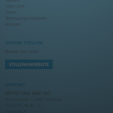
Aktuell
Über Uns
Team
Betreuungsangebote
Kontakt
OFFENE STELLEN
Bewirb dich jetzt:
STELLENANGEBOTE
KONTAKT
RETTET DAS KIND NÖ
Schlossplatz 1, 3441 Judenau
T
02274 78 44 - 0
info@rdk.at