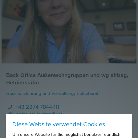
Back Office Außenwohngruppen und wg airbag,
Betriebsrätin
,
Geschäftsführung und Verwaltung
Betriebsrat
+43 2274 7844-111
petra.sallfert@rdk.at
Diese Website verwendet Cookies
Um unsere Website für Sie möglichst benutzerfreundlich