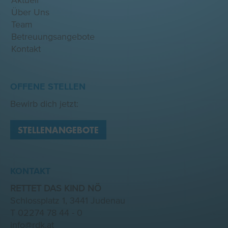
Aktuell
Über Uns
Team
Betreuungsangebote
Kontakt
OFFENE STELLEN
Bewirb dich jetzt:
STELLENANGEBOTE
KONTAKT
RETTET DAS KIND NÖ
Schlossplatz 1, 3441 Judenau
T
02274 78 44 - 0
info@rdk.at