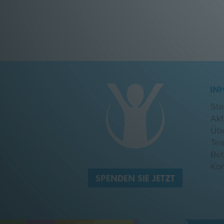
IN
Sta
Akt
Üb
Te
Be
Kon
SPENDEN SIE JETZT