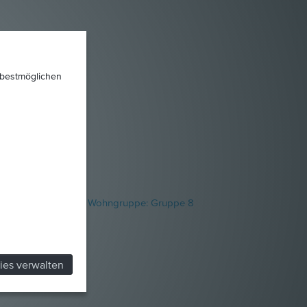
 bestmöglichen
nklusive koedukative Wohngruppe: Gruppe 8
ies verwalten