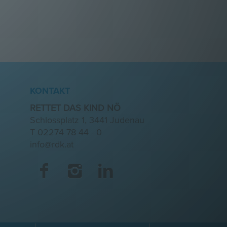
KONTAKT
RETTET DAS KIND NÖ
Schlossplatz 1, 3441 Judenau
T
02274 78 44 - 0
info@rdk.at