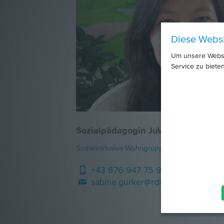
Diese Webs
Um unsere Websit
Service zu bieten
Sozialpädagogin JuVis Judenau
Sozialinklusive Wohngruppe für Burschen: Gr
+43 676 947 75 98
sabine.gurker@rdk.at