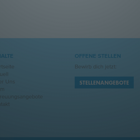
HALTE
OFFENE STELLEN
rtseite
Bewirb dich jetzt:
uell
er Uns
STELLENANGEBOTE
am
treuungsangebote
takt