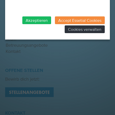
INHALTE
Startseite
Akzeptieren
Accept Essetial Cookies
Aktuell
Cookies verwalten
Über Uns
Team
Betreuungsangebote
Kontakt
OFFENE STELLEN
Bewirb dich jetzt:
STELLENANGEBOTE
KONTAKT