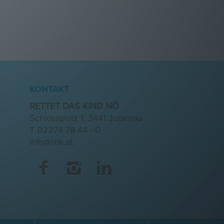
KONTAKT
RETTET DAS KIND NÖ
Schlossplatz 1, 3441 Judenau
T
02274 78 44 - 0
info@rdk.at