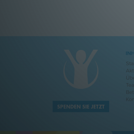
IN
Sta
Akt
Üb
Te
Be
Kon
SPENDEN SIE JETZT