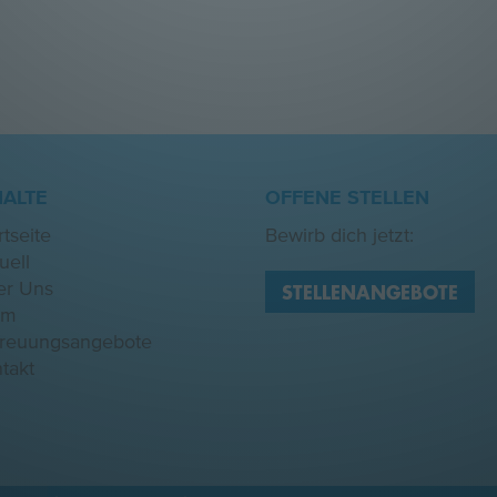
HALTE
OFFENE STELLEN
rtseite
Bewirb dich jetzt:
uell
er Uns
STELLENANGEBOTE
am
treuungsangebote
takt