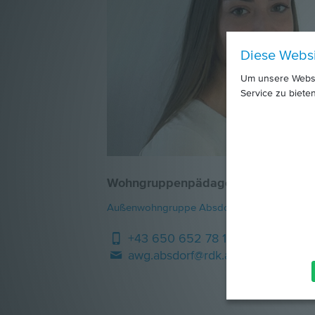
Diese Webs
Um unsere Websit
Service zu bieten
Wohngruppenpädagogin
Außenwohngruppe Absdorf
+43 650 652 78 12
awg.absdorf@rdk.at