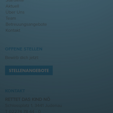
Startseite
Aktuell
Über Uns
Team
Betreuungsangebote
Kontakt
OFFENE STELLEN
Bewirb dich jetzt:
STELLENANGEBOTE
KONTAKT
RETTET DAS KIND NÖ
Schlossplatz 1, 3441 Judenau
T
02274 78 44 - 0