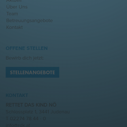
Aktuell
Über Uns
Team
Betreuungsangebote
Kontakt
OFFENE STELLEN
Bewirb dich jetzt:
STELLENANGEBOTE
KONTAKT
RETTET DAS KIND NÖ
Schlossplatz 1, 3441 Judenau
T
02274 78 44 - 0
info@rdk.at