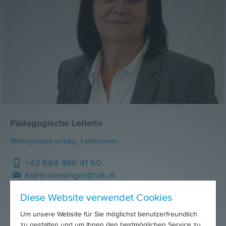
Pädagogische Leiterin
,
Wohngruppe airbag
Leiter:innen
+43 664 466 41 60
katrin.wiesinger@rdk.at
Diese Website verwendet Cookies
Um unsere Website für Sie möglichst benutzerfreundlich
zu gestalten und um Ihnen den bestmöglichen Service zu