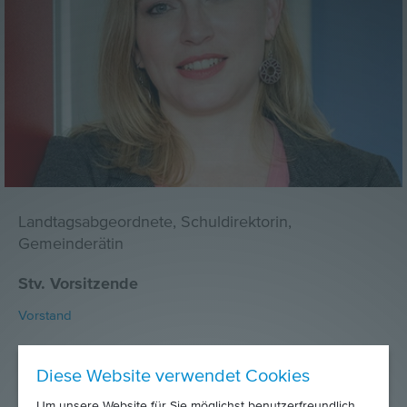
Landtagsabgeordnete, Schuldirektorin,
Gemeinderätin
Stv. Vorsitzende
Vorstand
info@rdk.at
Diese Website verwendet Cookies
Um unsere Website für Sie möglichst benutzerfreundlich