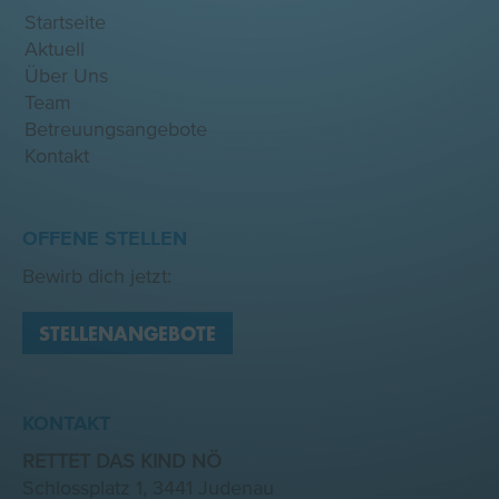
Startseite
Aktuell
Über Uns
Team
Betreuungsangebote
Kontakt
OFFENE STELLEN
Bewirb dich jetzt:
STELLENANGEBOTE
KONTAKT
RETTET DAS KIND NÖ
Schlossplatz 1, 3441 Judenau