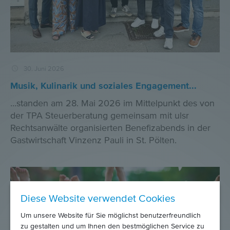
30. Juni 2026
Musik, Kulinarik und soziales Engagement...
...standen am 28. Mai 2026 im Mittelpunkt des von
der TPA Steuerberatung gemeinsam mit ulsr
Rechtsanwälte organisierten Benefizabends in der
Gastwirtschaft Vinzenz Pauli in St. Pölten.
Diese Website verwendet Cookies
Um unsere Website für Sie möglichst benutzerfreundlich
zu gestalten und um Ihnen den bestmöglichen Service zu