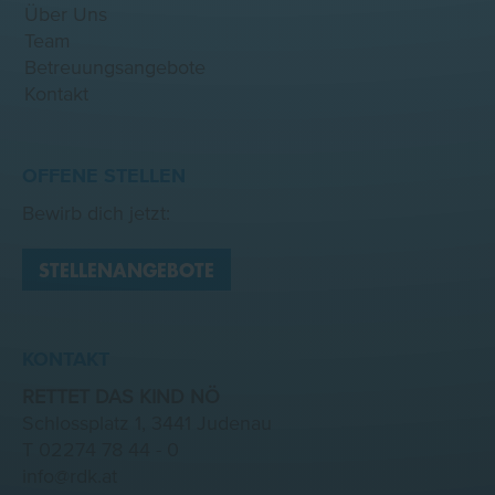
Über Uns
Team
Betreuungsangebote
Kontakt
OFFENE STELLEN
Bewirb dich jetzt:
STELLENANGEBOTE
KONTAKT
RETTET DAS KIND NÖ
Schlossplatz 1, 3441 Judenau
T
02274 78 44 - 0
info@rdk.at