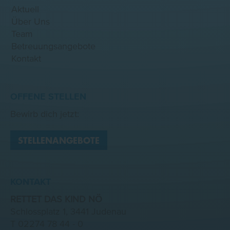
Aktuell
Über Uns
Team
Betreuungsangebote
Kontakt
OFFENE STELLEN
Bewirb dich jetzt:
STELLENANGEBOTE
KONTAKT
RETTET DAS KIND NÖ
Schlossplatz 1, 3441 Judenau
T
02274 78 44 - 0