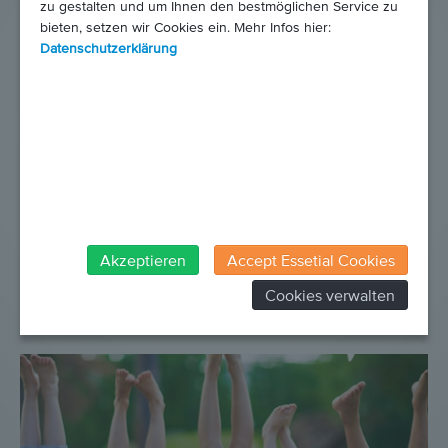
zu gestalten und um Ihnen den bestmöglichen Service zu
bieten, setzen wir Cookies ein. Mehr Infos hier:
Datenschutzerklärung
30. Juni 2026
Musik, Kulinarik und soziales Engagement...
...standen am 28. Mai 2026 im Mittelpunkt des von
der TPA Steuerberatung gemeinsam mit ulsr
Akzeptieren
Accept Essetial Cookies
Rechtsanwälte organisierten Benefizabends in der
Cookies verwalten
Gastwirtschaft Vinzenz Pauli in St. Pölten.