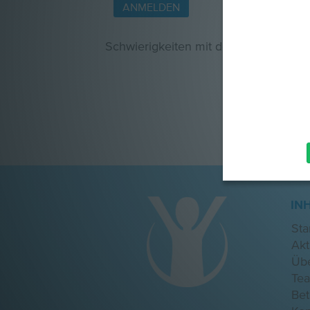
Schwierigkeiten mit dem Anmelden?
IN
Sta
Akt
Üb
Te
Be