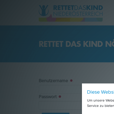
RETTET DAS KIND N
Aktuelles
Über uns
Betreuungsangebote
Benutzername
Kontakt
Diese Webs
Passwort
Um unsere Websit
Service zu bieten