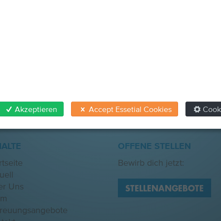
Hilfe erhalten
.
Akzeptieren
Accept Essetial Cookies
Cook
HALTE
OFFENE STELLEN
rtseite
Bewirb dich jetzt:
uell
er Uns
STELLENANGEBOTE
am
treuungsangebote