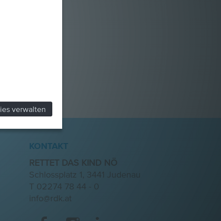
ies verwalten
KONTAKT
RETTET DAS KIND NÖ
Schlossplatz 1, 3441 Judenau
T
02274 78 44 - 0
info@rdk.at